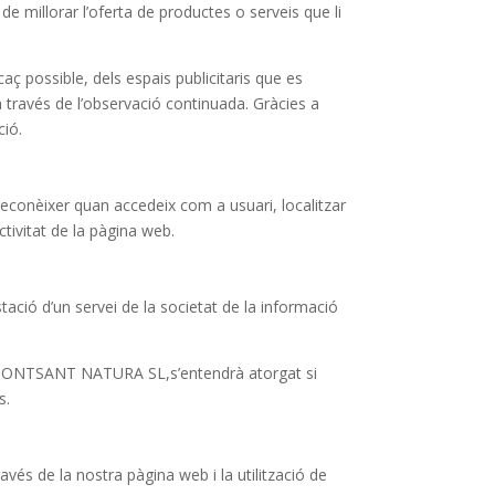
 de millorar l’oferta de productes o serveis que li
ç possible, dels espais publicitaris que es
ravés de l’observació continuada. Gràcies a
ció.
, reconèixer quan accedeix com a usuari, localitzar
ctivitat de la pàgina web.
tació d’un servei de la societat de la informació
s de MONTSANT NATURA SL,s’entendrà atorgat si
s.
vés de la nostra pàgina web i la utilització de