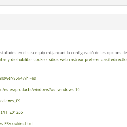
stal·lades en el seu equip mitjançant la configuració de les opcions d
litar-y-deshabilitar-cookies-sitios-web-rastrear-preferencias?redirectl
/answer/95647?hl=es
com/es-es/products/windows?os=windows-10
ocale=es_ES
-es/HT201265
es-ES/cookies.html