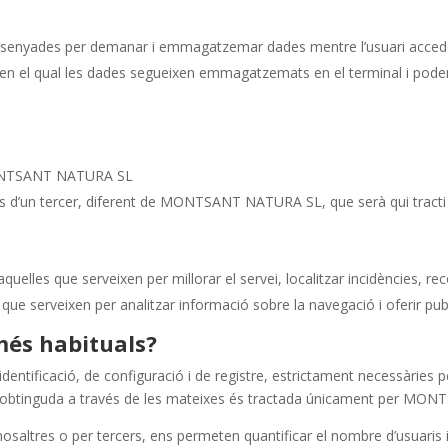
dissenyades per demanar i emmagatzemar dades mentre l’usuari acced
n el qual les dades segueixen emmagatzemats en el terminal i poden s
 MONTSANT NATURA SL
t és d’un tercer, diferent de MONTSANT NATURA SL, que serà qui tracti 
uelles que serveixen per millorar el servei, localitzar incidències, reco
s que serveixen per analitzar informació sobre la navegació i oferir publ
més habituals?
ificació, de configuració i de registre, estrictament necessàries per a
rmació obtinguda a través de les mateixes és tractada únicament per 
saltres o per tercers, ens permeten quantificar el nombre d’usuaris i a