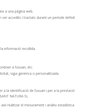
eix a una pàgina web.
er accedits i tractats durant un període definit
la informació recollida.
nèixer a l’usuari, etc.
icitat, sigui genèrica o personalitzada.
 la identificació de l’usuari i per a la prestació
MONTSANT NATURA SL
ixí realitzar el mesurament i anàlisi estadística