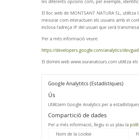
les diferents opcions com, per exemple, identific
El lloc web de MONTSANT NATURA SL, utilitza Goo
mesurar com interactuen els usuaris amb el conti
inclosa l’adreça IP del usuari que serà transme
Per a més informació veure:
https://developers.google.com/analytics/devguid
El domini web www.siuranatours.com utilitza els
Google Analytitcs (Estadístiques)
Ús
Utilitzem Google Analytics per a estadístique
Compartició de dades
Per a més informació, llegiu si us plau la
polí
Nom de la cookie
F