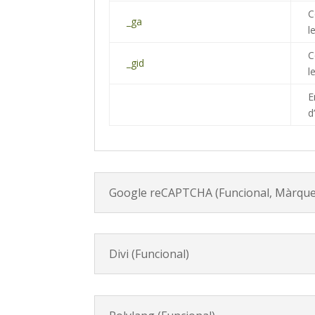
C
_ga
l
C
_gid
l
E
d
Google reCAPTCHA (Funcional, Màrque
Divi (Funcional)