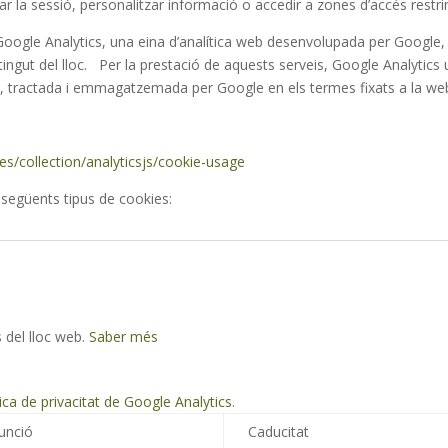
ar la sessió, personalitzar informació o accedir a zones d’accés restrin
gle Analytics, una eina d’analítica web desenvolupada per Google, q
ngut del lloc. Per la prestació de aquests serveis, Google Analytics u
sa, tractada i emmagatzemada per Google en els termes fixats a la w
es/collection/analyticsjs/cookie-usage
 següents tipus de cookies:
s del lloc web.
Saber més
tica de privacitat de Google Analytics
.
unció
Caducitat