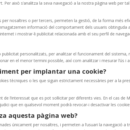
ert. Per això s’analitza la seva navegació a la nostra pàgina web per tal
er nosaltres o per tercers, permeten la gestió, de la forma més efica
emmagatzemen informació del comportament dels usuaris obtinguda a t
nternet i mostrar-li publicitat relacionada amb el seu perfil de navega
/o publicitat personalitzats, per analitzar el funcionament del sistema
onar en el menor termini possible, així com analitzar i mesurar l’ús i a
timent per implantar una cookie?
ookies tècniques o les que siguin estrictament necessàries per a la pres
nt de l’interessat que es pot sol·licitar per diferents vies. En el ca
rjudici que en qualsevol moment podrà revocar-i desactivar les cookie
itza aquesta pàgina web?
ades únicament per nosaltres, i permeten a l’usuari la navegació a tra