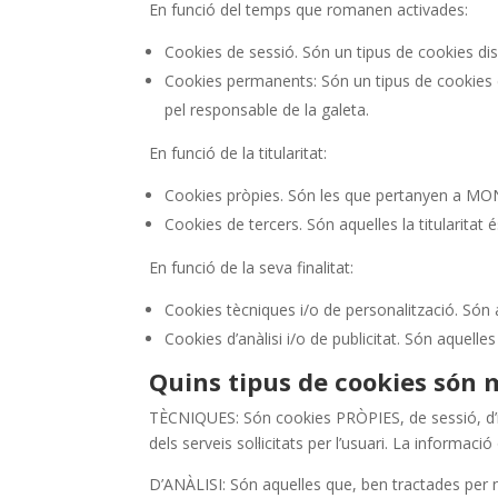
En funció del temps que romanen activades:
Cookies de sessió. Són un tipus de cookies 
Cookies permanents: Són un tipus de cookies e
pel responsable de la galeta.
En funció de la titularitat:
Cookies pròpies. Són les que pertanyen a
Cookies de tercers. Són aquelles la titularita
En funció de la seva finalitat:
Cookies tècniques i/o de personalització. Són aq
Cookies d’anàlisi i/o de publicitat. Són aquelle
Quins tipus de cookies són 
TÈCNIQUES: Són cookies PRÒPIES, de sessió, d’ident
dels serveis sol·licitats per l’usuari. La info
D’ANÀLISI: Són aquelles que, ben tractades per no