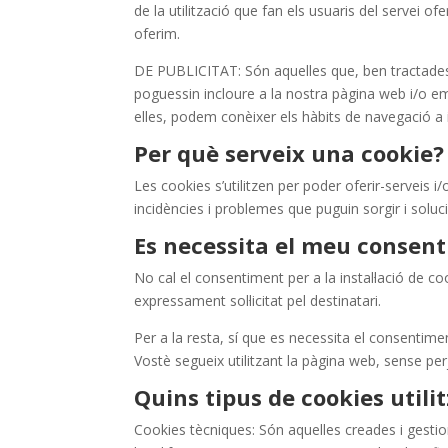
de la utilització que fan els usuaris del servei of
oferim.
DE PUBLICITAT: Són aquelles que, ben tractades p
poguessin incloure a la nostra pàgina web i/o 
elles, podem conèixer els hàbits de navegació a i
Per què serveix una cookie?
Les cookies s’utilitzen per poder oferir-serveis i
incidències i problemes que puguin sorgir i soluci
Es necessita el meu consen
No cal el consentiment per a la instal·lació de c
expressament sol·licitat pel destinatari.
Per a la resta, sí que es necessita el consentime
Vostè segueix utilitzant la pàgina web, sense pe
Quins tipus de cookies util
Cookies tècniques: Són aquelles creades i gestion