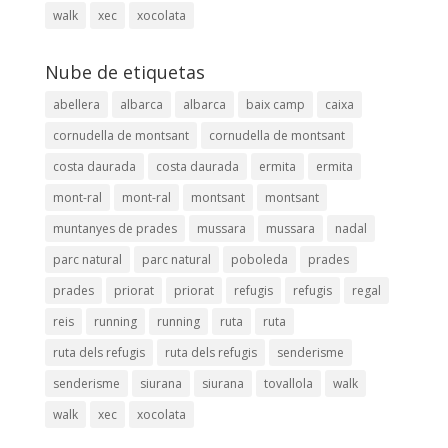
walk
xec
xocolata
Nube de etiquetas
abellera
albarca
albarca
baix camp
caixa
cornudella de montsant
cornudella de montsant
costa daurada
costa daurada
ermita
ermita
mont-ral
mont-ral
montsant
montsant
muntanyes de prades
mussara
mussara
nadal
parc natural
parc natural
poboleda
prades
prades
priorat
priorat
refugis
refugis
regal
reis
running
running
ruta
ruta
ruta dels refugis
ruta dels refugis
senderisme
senderisme
siurana
siurana
tovallola
walk
walk
xec
xocolata