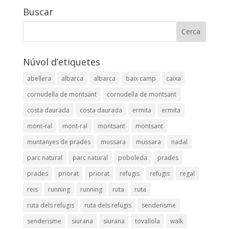
Buscar
Núvol d’etiquetes
abellera
albarca
albarca
baix camp
caixa
cornudella de montsant
cornudella de montsant
costa daurada
costa daurada
ermita
ermita
mont-ral
mont-ral
montsant
montsant
muntanyes de prades
mussara
mussara
nadal
parc natural
parc natural
poboleda
prades
prades
priorat
priorat
refugis
refugis
regal
reis
running
running
ruta
ruta
ruta dels refugis
ruta dels refugis
senderisme
senderisme
siurana
siurana
tovallola
walk